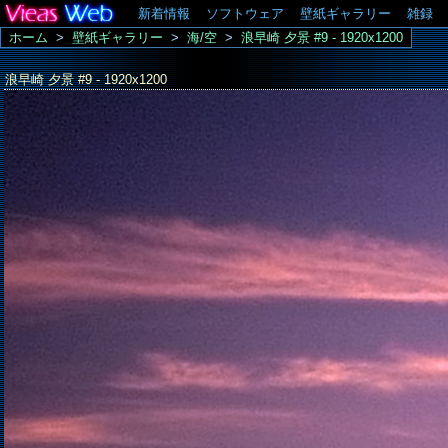
新着情報
ソフトウェア
壁紙ギャラリー
雑録
ホーム
>
壁紙ギャラリー
>
海/空
>
浪早崎 夕景 #9 - 1920x1200
浪早崎 夕景 #9 - 1920x1200