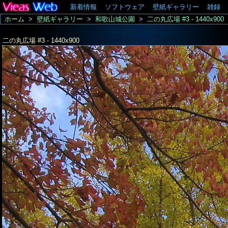
新着情報
ソフトウェア
壁紙ギャラリー
雑録
ホーム
>
壁紙ギャラリー
>
和歌山城公園
>
二の丸広場 #3 - 1440x900
二の丸広場 #3 - 1440x900