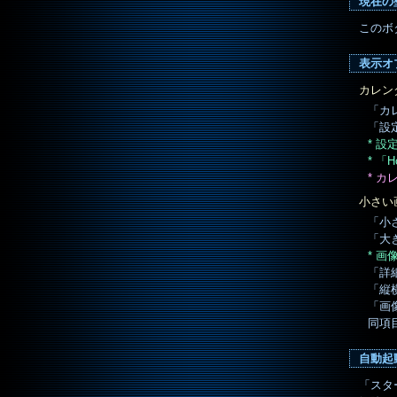
現在の
このボ
表示オ
カレン
「カ
「設
* 
* 「
* 
小さい
「小
「大
* 
「詳
「縦
「画
同項
自動起
「スタ