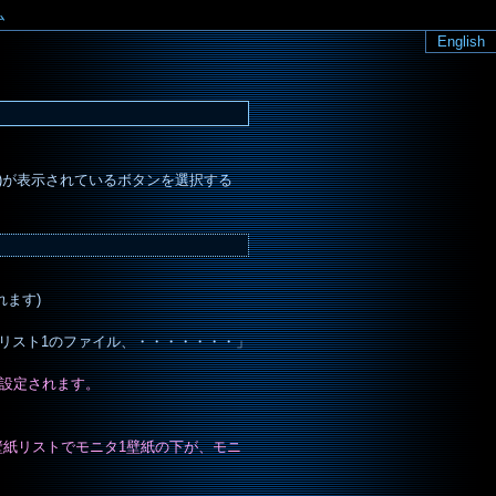
ム
English
」)が表示されているボタンを選択する
ます)
リスト1のファイル、・・・・・・・」
に設定されます。
壁紙リストでモニタ1壁紙の下が、モニ