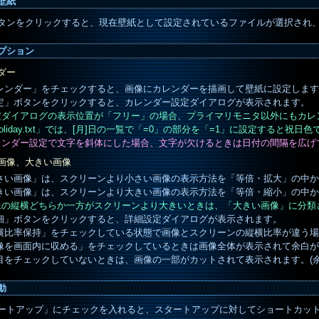
壁紙
タンをクリックすると、現在壁紙として設定されているファイルが選択され
プション
ダー
レンダー」をチェックすると、画像にカレンダーを描画して壁紙に設定します
定」ボタンをクリックすると、カレンダー設定ダイアログが表示されます。
設定ダイアログの表示位置が「フリー」の場合、プライマリモニタ以外にもカレ
Holiday.txt」では、[月]日の一覧で「=0」の部分を「=1」に設定すると祝
カレンダー設定で文字を斜体にした場合、文字が欠けるときは日付の間隔を広げ
画像、大きい画像
さい画像」は、スクリーンより小さい画像の表示方法を「等倍・拡大」の中か
きい画像」は、スクリーンより大きい画像の表示方法を「等倍・縮小」の中か
画像の縦横どちらか一方がスクリーンより大きいときは、「大きい画像」に分類
細」ボタンをクリックすると、詳細設定ダイアログが表示されます。
横比率保持」をチェックしている状態で画像とスクリーンの縦横比率が違う場
像を画面内に収める」をチェックしているときは画像全体が表示されて余白が
目をチェックしていないときは、画像の一部がカットされて表示されます。(余
動
ートアップ」にチェックを入れると、スタートアップに対してショートカッ