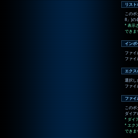
リスト
このボ
8」)
* 表
できま
インポ
ファイ
ファイル
エクス
選択し
ファイル
ファイ
このボ
ダイア
* ダ
* エ
できま