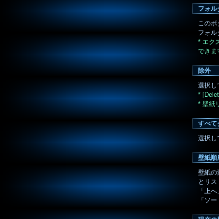
フォル
このボ
フォル
* エ
できま
除外
選択し
* [D
* 壁
すべて
選択し
壁紙順
壁紙の
とリス
「上へ
「ソー