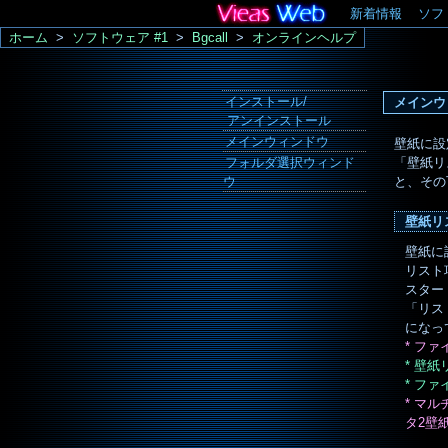
新着情報
ソフ
ホーム
>
ソフトウェア #1
>
Bgcall
>
オンラインヘルプ
インストール/
メインウ
アンインストール
メインウィンドウ
壁紙に設
フォルダ選択ウィンド
「壁紙リ
ウ
と、その
壁紙リ
壁紙に
リスト
スター
「リス
になっ
* フ
* 壁紙
* フ
* マ
タ2壁