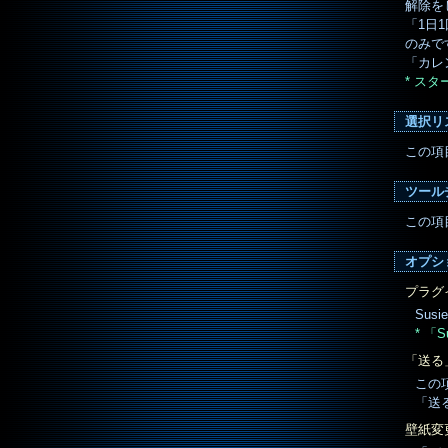
解除を
「1日
のみで
「カレ
* ス
選択リ
この項
ツール
この項
オプシ
プラグ
Sus
* 「S
「送る
この
「送
壁紙変