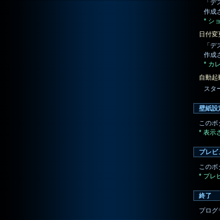
「デ
作成
* 
日付変
「デ
作成
* 
自動起
スタ
壁紙設
このボ
* 表
プレビ
このボ
* プ
終了
プログ