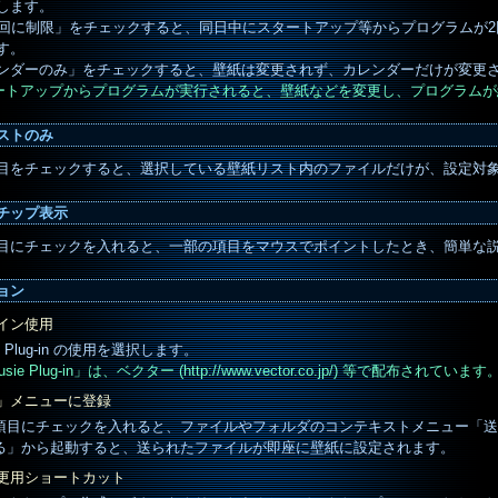
します。
1回に制限」をチェックすると、同日中にスタートアップ等からプログラムが2
す。
ンダーのみ」をチェックすると、壁紙は変更されず、カレンダーだけが変更
タートアップからプログラムが実行されると、壁紙などを変更し、プログラム
ストのみ
目をチェックすると、選択している壁紙リスト内のファイルだけが、設定対
チップ表示
目にチェックを入れると、一部の項目をマウスでポイントしたとき、簡単な
ョン
イン使用
ie Plug-in の使用を選択します。
usie Plug-in」は、ベクター (http://www.vector.co.jp/) 等で配布されています
」メニューに登録
項目にチェックを入れると、ファイルやフォルダのコンテキストメニュー「送
る」から起動すると、送られたファイルが即座に壁紙に設定されます。
更用ショートカット