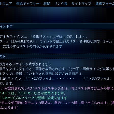
トウェア
壁紙ギャラリー
雑録
リンク集
サイトマップ
連絡フォー
ィンドウ
定するファイルは、「壁紙リスト」に登録して使用します。
スト」は1から8まであり、ウィンドウ最上部のリスト名(初期状態で「1～8
下に対応するリストの内容が表示されます。
スト
設定するファイルが表示されます。
項目をクリックすると、画像が表示されます。(その下に画像サイズが表示され
トアップに登録しているときの壁紙に設定される順序は、
ト1のファイル、リスト2のファイル、・・・・・・・、リスト8のファイル、
ています。
ァイルが登録されていないリストはスキップされ、同じリスト内では上から順
リストでは、[↑] [↓] キーなどが使用できます。
ァイル名のダブルクリックで壁紙に設定できます。
ルチモニタ使用時の各モニタの壁紙は、壁紙リストの順に割り当てられます。(
紙になります)