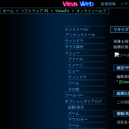
新着情報
ソフ
ホーム
>
ソフトウェア #1
>
VieasEx
>
オンラインヘルプ
インストール/
リサイズ 
アンインストール
ウィンドウ
画像を縮
マウス操作
縦横比無
メニュー
ファイル
イメージ
確定/
ビュー
編集操
ウィンドウ
* [E
ツール
その他
縦横比
ツールバー
…
オプションダイアログ
この項
起動/表示
ズーム
横幅/
マウス/キー
項目名
ツール