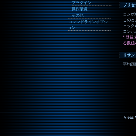
プラグイン
プリセ
操作環境
コンボ
その他
このと
コマンドラインオプシ
ェック
ョン
コンボ
* 登
る数値
リサン
平均画
Vieas 