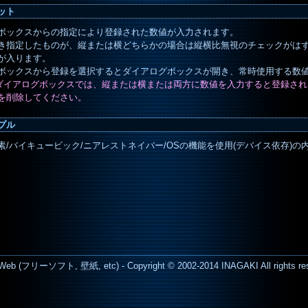
ット
ボックスからの指定により登録された数値が入力されます。
き指定したものが、縦または横どちらかの場合は縦横比無視のチェックがは
が入ります。
ボックスから登録を選択するとダイアログボックスが開き、常時使用する数
録ダイアログボックスでは、縦または横または両方に数値を入力すると登録さ
を削除してください。
プル
素
/
バイキュービック
/
ニアレストネイバー
/OSの機能を使用(デバイス依存)
Web (フリーソフト, 壁紙, etc) - Copyright © 2002-2014 INAGAKI All rights re