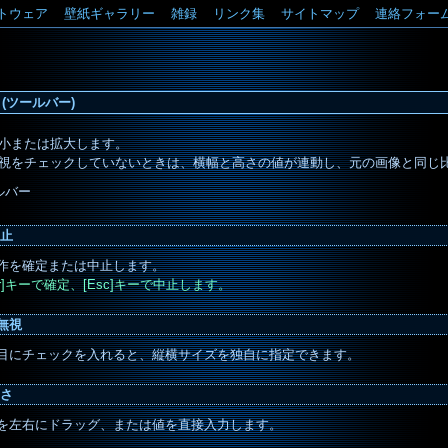
トウェア
壁紙ギャラリー
雑録
リンク集
サイトマップ
連絡フォー
(ツールバー)
小または拡大します。
視をチェックしていないときは、横幅と高さの値が連動し、元の画像と同じ
中止
作を確定または中止します。
nter]キーで確定、[Esc]キーで中止します。
無視
目にチェックを入れると、縦横サイズを独自に指定できます。
高さ
を左右にドラッグ、または値を直接入力します。