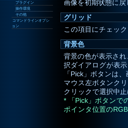
画像を初期状態に戻
プラグイン
操作環境
その他
グリッド
コマンドラインオプシ
ョン
この項目にチェック
背景色
背景の色が表示され
択ダイアログが表示
「Pick」ボタン
マウス左ボタンクリ
クリックで選択中止
* 「Pick」ボタ
ポインタ位置のRG