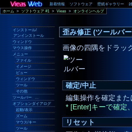
新着情報
ソフトウェア
壁紙ギャラリー
ホーム
>
ソフトウェア #1
>
Vieas
>
オンラインヘルプ
インストール/
歪み修正 (ツールバー
アンインストール
ウィンドウ
画像の四隅をドラッ
マウス操作
メニュー
ファイル
イメージ
ビュー
ウィンドウ
確定/中止
ツール
その他
編集操作を確定また
ツールバー
…
オプションダイアログ
* [Enter]キーで
起動/表示
ズーム
リセット
マウス/キー
ツール