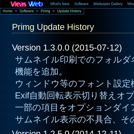
What's New
Software
Wallpaper Gallery
Mis
Home
>
Software
>
Primg
>
Update History
Primg Update History
Version 1.3.0.0 (2015-07-12)
サムネイル印刷でのフォルダ
機能を追加。
ウィンドウ等のフォント設定
Exif自動回転表示切り替えオ
一部の項目をオプションダイ
サムネイル表示の不具合、そ
Version 1.2.5.0 (2014-12-11)