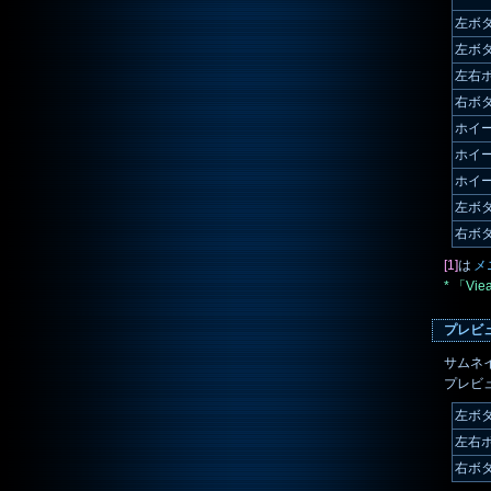
左ボ
左ボ
左右
右ボ
ホイ
ホイ
ホイ
左ボ
右ボ
[1]
は
メ
* 「V
プレビ
サムネ
プレビ
左ボ
左右
右ボ