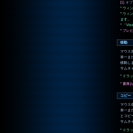
[1]
オプ
* ウ
* ウ
ます。
* 「V
* プ
移動
マウス
単一ま
移動し
サムネ
* ド
* 書
コピー
マウス
単一ま
とコピ
サムネ
* ド