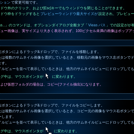
ション
で変更可能です。
ィンドウ外のクリック、および[Esc]キーでもウィンドウを閉じることができます。
ィンドウ枠をドラッグすると
プレビューウィンドウ最大サイズが
設定され、プレビュ
ieas...」のコマンドは、オプションダイアログ全般タブ「
Vieas パス
」での設定がが
レビュー画像は、実サイズより大きく表示されず、100ピクセル未満の画像はポップア
左ボタンによるドラッグ&ドロップで、ファイルを移動します。
たは複数のサムネイル画像を選択しているとき、移動元の画像をマウス左ボタンで
ます。
イルビューを並べて表示しているときは、他方のサムネイルビューにドロップして
ラッグ中は、マウスポインタが
に変わります。
庫および仮想フォルダの場合は、コピー(ファイル抽出)になります。
右ボタンによるドラッグ&ドロップで、ファイルをコピーします。
たは複数のサムネイル画像を選択しているとき、コピー元の画像をマウス右ボタン
ーします。
イルビューを並べて表示しているときは、他方のサムネイルビューにドロップして
ラッグ中は、マウスポインタが
に変わります。