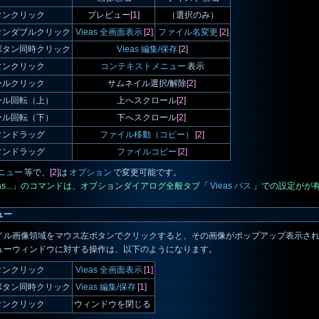
タンクリック
プレビュー
[1]
（選択のみ）
タンダブルクリック
Vieas 全画面表示
[2]
ファイル名変更
[2]
ボタン同時クリック
Vieas 編集/保存
[2]
タンクリック
コンテキストメニュー
表示
ールクリック
サムネイル選択/解除
[2]
ール回転（上）
上へスクロール
[2]
ール回転（下）
下へスクロール
[2]
タンドラッグ
ファイル移動（コピー）
[2]
タンドラッグ
ファイルコピー
[2]
ニュー
等で、
[2]
は
オプション
で変更可能です。
ieas...」のコマンドは、オプションダイアログ全般タブ「
Vieas パス
」での設定がが
ュー
イル画像領域をマウス左ボタンでクリックすると、その画像がポップアップ表示さ
ューウィンドウに対する操作は、以下のようになります。
タンクリック
Vieas 全画面表示
[1]
ボタン同時クリック
Vieas 編集/保存
[1]
タンクリック
ウィンドウを閉じる