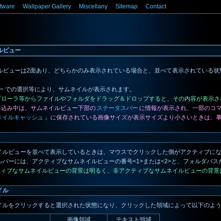
tware
Wallpaper Gallery
Miscellany
Sitemap
Contact
ルビュー
ルビューは2面あり、どちらかのみ表示されている場合と、並べて表示されている状
ー
での選択等により、サムネイルが表示されます。
スプローラ等からファイルやフォルダをドラッグ＆ドロップすると、その内容が表示さ
読み込み中は、サムネイルビュー下部の
ステータスバー
に情報が表示され、一部のコ
ネイルキャッシュ
」に保存されている画像サイズが表示サイズより小さいときは、
イルビューを並べて表示しているときは、マウスでクリックした側がアクティブに
ルバーには、アクティブなサムネイルビューの番号<1>または<2>と、フォルダパス
クティブなサムネイルビューの背景は明るく、非アクティブなサムネイルビューの背
イル
イルをクリックすると選択された状態になり、クリックした領域によって以下のよ
画像領域
テキスト領域