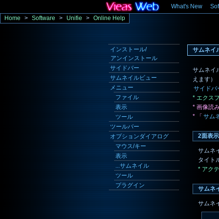
What's New
Sof
Home
>
Software
>
Unifie
>
Online Help
インストール/
サムネイ
アンインストール
サイドバー
サムネイ
サムネイルビュー
えます）
メニュー
サイドバ
ファイル
* エク
表示
* 画像
* 「
サム
ツール
ツールバー
2面表示
オプションダイアログ
マウス/キー
サムネ
表示
タイト
...サムネイル
* ア
ツール
プラグイン
サムネ
サムネ