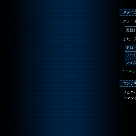
ステー
ステー
更新 
また、
更新
ソー
フォ
* コ
コンテ
サムネ
コマン